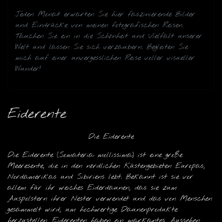
Jeden Monat erwarten Sie hier faszinierende Bilder
und Eindrücke von meinen fotografischen Reisen.
Tauchen Sie ein in die Schönheit und Vielfalt unserer
Welt und lassen Sie sich verzaubern. Begleiten Sie
mich auf einer unvergesslichen Reise voller visueller
Wunder!
Eiderente
Die Eiderente
Die Eiderente (Somateria mollissima) ist eine große
Meeresente, die in den nördlichen Küstengebieten Europas,
Nordamerikas und Sibiriens lebt. Bekannt ist sie vor
allem für ihr weiches Eiderdaunen, das sie zum
Auspolstern ihrer Nester verwendet und das von Menschen
gesammelt wird, um hochwertige Daunenprodukte
herzustellen. Eiderenten haben ein markantes Aussehen: